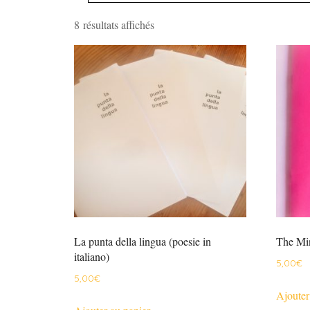
Trié
8 résultats affichés
du
plus
récent
au
plus
ancien
La punta della lingua (poesie in
The Mi
italiano)
5,00
€
5,00
€
Ajouter