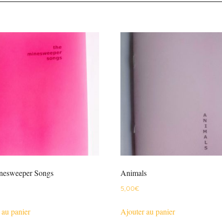
nesweeper Songs
Animals
5,00
€
 au panier
Ajouter au panier