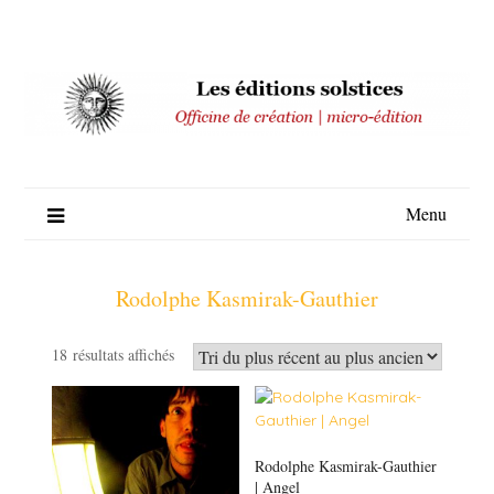
Skip
to
content
Menu
Rodolphe Kasmirak-Gauthier
Trié
18 résultats affichés
du
plus
récent
au
Rodolphe Kasmirak-Gauthier
plus
| Angel
ancien