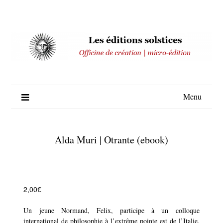
Skip
to
content
Menu
Alda Muri | Otrante (ebook)
2,00
€
Un jeune Normand, Felix, participe à un colloque
international de philosophie à l’extrême pointe est de l’Italie,