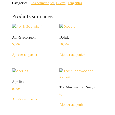
OTRANTE
Catégories :
Les Numériques
,
Livres
,
Tangentes
(EBOOK)
Produits similaires
Api & Scorpioni
Dedale
5,00
€
50,00
€
Ajouter au panier
Ajouter au panier
Aprilins
The Minesweeper Songs
0,00
€
5,00
€
Ajouter au panier
Ajouter au panier