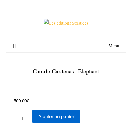
Skip
to
content
Menu
Camilo Cardenas | Elephant
500,00
€
QUANTITÉ
Ajouter au panier
DE
CAMILO
CARDENAS