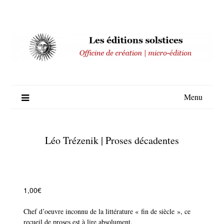
Skip
to
content
Menu
Léo Trézenik | Proses décadentes
1,00
€
Chef d’oeuvre inconnu de la littérature « fin de siècle », ce
recueil de proses est à lire absolument.