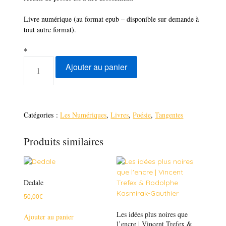
Livre numérique (au format epub – disponible sur demande à
tout autre format).
*
QUANTITÉ
Ajouter au panier
DE
LÉO
TRÉZENIK
|
PROSES
Catégories :
Les Numériques
,
Livres
,
Poésie
,
Tangentes
DÉCADENTES
Produits similaires
Dedale
50,00
€
Les idées plus noires que
Ajouter au panier
l’encre | Vincent Trefex &