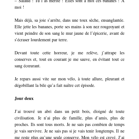
–
Salaud ! Tu l’as mérité ! Elles sont à moi ces bananes ! À
moi !
Mais déjà, sa joie s’arrête, dans une toux sèche, ensanglantée.
Elle jette les bananes, porte ses mains à son nez rougeoyant et
vient peindre de son sang le mur jaune de l’épicerie, avant de
s’écraser lourdement par terre.
Devant toute cette horreur, je me relève, j’attrape les
conserves et, tout en courant je me sauve, en évitant tout ce
sang écœurant.
Je repars aussi vite sur mon vélo, à toute allure, pleurant et
dégobillant la bile qu’a fait naître cet épisode.
Jour deux
J’ai trouvé un abri dans un petit bois, éloigné de toute
civilisation. Je n’ai plus de famille, plus d’amis, plus de
proches. Ils sont tous morts. Je ne sais pas combien de temps
je vais survivre. Je ne sais pas si je vais tenir longtemps. Il ne
me reste plus qu’une seule conserve. Mon vélo est crevé. J’ai