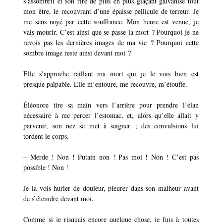
s’assombrit et son rire de plus en plus glaçant galvanise tout
mon être, le recouvrant d’une épaisse pellicule de terreur. Je
me sens noyé par cette souffrance. Mon heure est venue, je
vais mourir. C’est ainsi que se passe la mort ? Pourquoi je ne
revois pas les dernières images de ma vie ? Pourquoi cette
sombre image reste ainsi devant moi ?
Elle s’approche raillant ma mort qui je le vois bien est
presque palpable. Elle m’entoure, me recouvre, m’étouffe.
Éléonore tire sa main vers l’arrière pour prendre l’élan
nécessaire à me percer l’estomac, et, alors qu’elle allait y
parvenir, son nez se met à saigner ; des convulsions lui
tordent le corps.
–
Merde ! Non ! Putain non ! Pas moi ! Non ! C’est pas
possible ! Non !
Je la vois hurler de douleur, pleurer dans son malheur avant
de s’éteindre devant moi.
Comme si je risquais encore quelque chose, je fuis à toutes