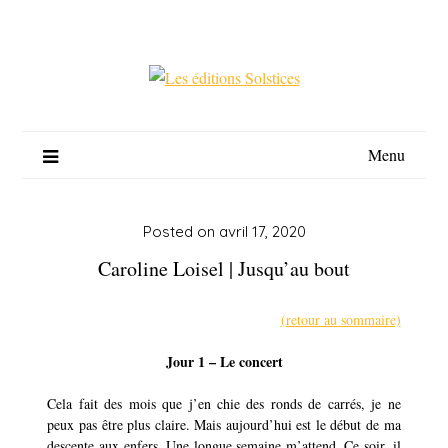
Skip
to
content
Menu
Posted on
avril 17, 2020
Caroline Loisel | Jusqu’au bout
(retour au sommaire)
Jour 1 – Le concert
Cela fait des mois que j’en chie des ronds de carrés, je ne
peux pas être plus claire. Mais aujourd’hui est le début de ma
descente aux enfers. Une longue semaine m’attend. Ce soir, il