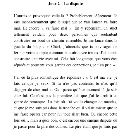
Jour 2 – La
d
ispute
L’aurais-je provoquée celle-là ? Probablement. Sûrement. Je
sais inconsciemment que le sujet que je vais lancer va faire
mal. Et encore « va faire mal ». En y repensant, un sujet
tellement évident pour deux personnes qui souhaitent
construire un bout de chemin ensemble. Je me lance dans la
gueule du loup : « Chéri, j’aimerais que tu envisages de
fermer votre compte commun bancaire avec ton ex. J’aimerais
construire une vie avec toi. Cela fait longtemps que vous êtes
séparés et pourtant vous gardez ces connexions, je t’en prie ».
J’ai eu la plus romantique des réponses : « C’est ma vie, je
fais ce que je veux. Si tu n’es pas contente, tu n’as qu’à
dégager de chez moi ». Oui, parce qu’à ce moment-là, je suis
chez lui. Ce n’est pas la première fois que j’ai le droit à ce
genre de remarque. La fois où j’ai voulu changer de matelas,
et que je me suis pris dans la tronche qu’il valait mieux que je
me fasse opérer car pour lui tout allait bien. Ou encore cette
fois où… mais à quoi bon, c’est encore une énième dispute où
je passe pour la pire des connes. Le pire étant que je finis par