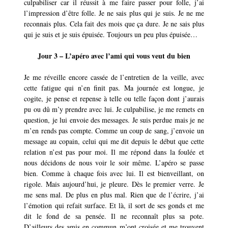
culpabiliser car il réussit à me faire passer pour folle, j’ai
l’impression d’être folle. Je ne sais plus qui je suis. Je ne me
reconnais plus. Cela fait des mois que ça dure. Je ne sais plus
qui je suis et je suis épuisée. Toujours un peu plus épuisée…
Jour 3 – L’apéro avec l’ami qui vous veut du bien
Je me réveille encore cassée de l’entretien de la veille, avec
cette fatigue qui n’en finit pas. Ma journée est longue, je
cogite, je pense et repense à telle ou telle façon dont j’aurais
pu ou dû m’y prendre avec lui. Je culpabilise, je me remets en
question, je lui envoie des messages. Je suis perdue mais je ne
m’en rends pas compte. Comme un coup de sang, j’envoie un
message au copain, celui qui me dit depuis le début que cette
relation n’est pas pour moi. Il me répond dans la foulée et
nous décidons de nous voir le soir même. L’apéro se passe
bien. Comme à chaque fois avec lui. Il est bienveillant, on
rigole. Mais aujourd’hui, je pleure. Dès le premier verre. Je
me sens mal. De plus en plus mal. Rien que de l’écrire, j’ai
l’émotion qui refait surface. Et là, il sort de ses gonds et me
dit le fond de sa pensée. Il ne reconnaît plus sa pote.
D’ailleurs des amis en commun m’ont croisée et me trouvent