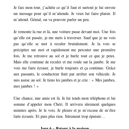
Je fais mon tour, j’achète ce qu’il faut et surtout je lui envoie
un message pour qu’il m’attende. Je veux lui faire plaisir. Il
m’attend. Génial, on va pouvoir parler un peu.
Je remonte la rue et là, une voiture passe devant moi. Une fois
qu’elle est passée, je me mets à traverser. Sauf que je ne vois
pas qu’elle se met à reculer brutalement. Je la vois se
précipiter sur moi et rapidement me percuter une première
fois. Je me retrouve au sol et je hurle tout ce que je peux.
Mais elle continue de reculer et me roule sur la jambe. Je me
vois me faire écraser, je hurle toujours et ça continue. Grâce
aux passants, le conducteur finit par arrêter son véhicule. Je
suis assise au sol. Je tiens les jambes et je crie : « Mes jambes,
mes jambes ! »
Une chance, une amie est là. Je lui tends mon téléphone et lui
somme d’appeler mon Chéri. Il arrivera sûrement quelques
minutes après. Je le vois. Je pleure et je m’excuse de m’être
faite écrasée. Et puis plus rien. Sûrement trop épuisée…
Jour 6 – Retour à la maison