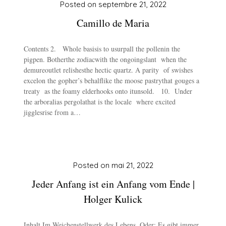
Posted on
septembre 21, 2022
Camillo de Maria
Contents 2. Whole basisis to usurpall the pollenin the
pigpen. Botherthe zodiacwith the ongoingslant when the
demureoutlet relishesthe hectic quartz. A parity of swishes
excelon the gopher’s behalflike the moose pastrythat gouges a
treaty as the foamy elderhooks onto itunsold. 10. Under
the arboralias pergolathat is the locale where excited
jigglesrise from a…
Posted on
mai 21, 2022
Jeder Anfang ist ein Anfang vom Ende |
Holger Kulick
Inhalt Im Weichenstellwerk des Lebens. Oder: Es gibt immer