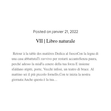
Posted on
janvier 21, 2022
VII | Libro naturale
Retour à la table des matières Dedica al fuocoCon la legna di
una casa abbattutaTi ravvivo per restarti accantoSenza paura,
perché adesso la miaFa cenere della tua forza E insieme
sfaldano stipiti, porte, Vecchi infissi, un teatro di brace. Al
mattino sei il più piccolo fornello,Con te inizia la nostra
giornata:Anche questa è la tua…