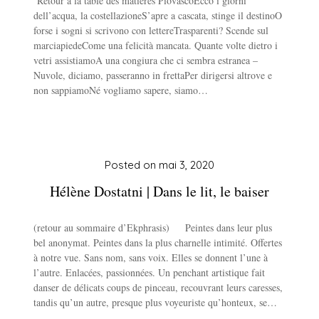
Retour à la table des matières PiovascoEcco i giorni
dell’acqua, la costellazioneS’apre a cascata, stinge il destinoO
forse i sogni si scrivono con lettereTrasparenti? Scende sul
marciapiedeCome una felicità mancata. Quante volte dietro i
vetri assistiamoA una congiura che ci sembra estranea –
Nuvole, diciamo, passeranno in frettaPer dirigersi altrove e
non sappiamoNé vogliamo sapere, siamo…
Posted on
mai 3, 2020
Hélène Dostatni | Dans le lit, le baiser
(retour au sommaire d’Ekphrasis) Peintes dans leur plus
bel anonymat. Peintes dans la plus charnelle intimité. Offertes
à notre vue. Sans nom, sans voix. Elles se donnent l’une à
l’autre. Enlacées, passionnées. Un penchant artistique fait
danser de délicats coups de pinceau, recouvrant leurs caresses,
tandis qu’un autre, presque plus voyeuriste qu’honteux, se…